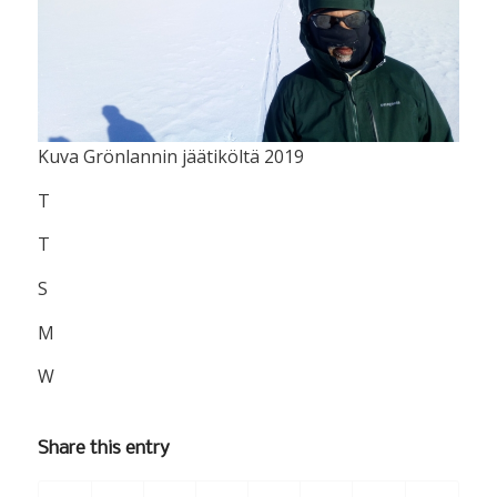
Kuva Grönlannin jäätiköltä 2019
T
T
S
M
W
Share this entry