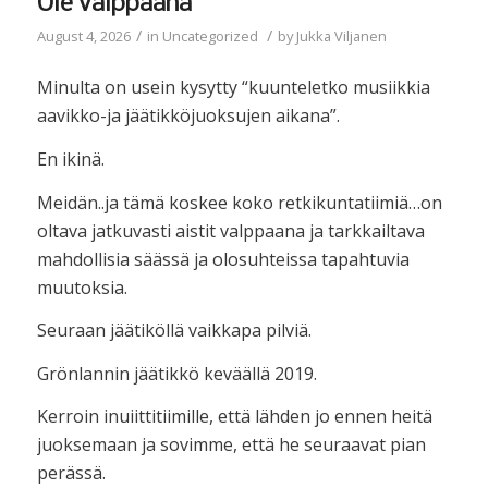
Ole valppaana
/
/
August 4, 2026
in
Uncategorized
by
Jukka Viljanen
Minulta on usein kysytty “kuunteletko musiikkia
aavikko-ja jäätikköjuoksujen aikana”.
En ikinä.
Meidän..ja tämä koskee koko retkikuntatiimiä…on
oltava jatkuvasti aistit valppaana ja tarkkailtava
mahdollisia säässä ja olosuhteissa tapahtuvia
muutoksia.
Seuraan jäätiköllä vaikkapa pilviä.
Grönlannin jäätikkö keväällä 2019.
Kerroin inuiittitiimille, että lähden jo ennen heitä
juoksemaan ja sovimme, että he seuraavat pian
perässä.