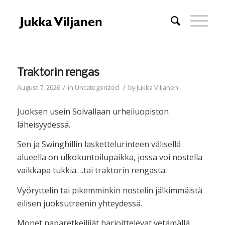
Traktorin rengas
/
/
August 7, 2026
in
Uncategorized
by
Jukka Viljanen
Juoksen usein Solvallaan urheiluopiston
läheisyydessä.
Sen ja Swinghillin laskettelurinteen välisellä
alueella on ulkokuntoilupaikka, jossa voi nostella
vaikkapa tukkia….tai traktorin rengasta.
Vyöryttelin tai pikemminkin nostelin jälkimmäistä
eilisen juoksutreenin yhteydessä.
Monet naparetkeilijät harjoittelevat vetämällä