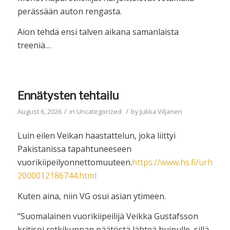
perässään auton rengasta.
Aion tehdä ensi talven aikana samanlaista
treeniä…
Ennätysten tehtailu
/
/
August 6, 2026
in
Uncategorized
by
Jukka Viljanen
Luin eilen Veikan haastattelun, joka liittyi
Pakistanissa tapahtuneeseen
vuorikiipeilyonnettomuuteen.
https://www.hs.fi/urheilu/
2000012186744.html
Kuten aina, niin VG osui asian ytimeen.
“Suomalainen vuorikiipeilijä Veikka Gustafsson
kritisoi retkikunnan päätöstä lähteä huipulle, sillä