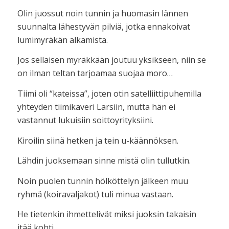
Olin juossut noin tunnin ja huomasin lännen
suunnalta lähestyvän pilviä, jotka ennakoivat
lumimyräkän alkamista.
Jos sellaisen myräkkään joutuu yksikseen, niin se
on ilman teltan tarjoamaa suojaa moro…
Tiimi oli “kateissa”, joten otin satelliittipuhemilla
yhteyden tiimikaveri Larsiin, mutta hän ei
vastannut lukuisiin soittoyrityksiini.
Kiroilin siinä hetken ja tein u-käännöksen.
Lähdin juoksemaan sinne mistä olin tullutkin.
Noin puolen tunnin hölköttelyn jälkeen muu
ryhmä (koiravaljakot) tuli minua vastaan.
He tietenkin ihmettelivät miksi juoksin takaisin
itää kohti…