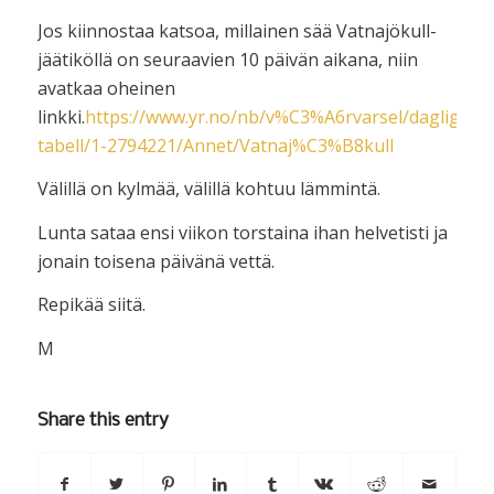
Jos kiinnostaa katsoa, millainen sää Vatnajökull-
jäätiköllä on seuraavien 10 päivän aikana, niin
avatkaa oheinen
linkki.
https://www.yr.no/nb/v%C3%A6rvarsel/daglig-
tabell/1-2794221/Annet/Vatnaj%C3%B8kull
Välillä on kylmää, välillä kohtuu lämmintä.
Lunta sataa ensi viikon torstaina ihan helvetisti ja
jonain toisena päivänä vettä.
Repikää siitä.
M
Share this entry