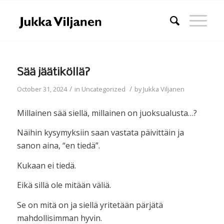
Sää jäätiköllä?
/
/
October 31, 2024
in
Uncategorized
by
Jukka Viljanen
Millainen sää siellä, millainen on juoksualusta…?
Näihin kysymyksiin saan vastata päivittäin ja
sanon aina, “en tiedä”.
Kukaan ei tiedä.
Eikä sillä ole mitään väliä.
Se on mitä on ja siellä yritetään pärjätä
mahdollisimman hyvin.