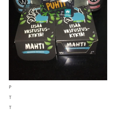
P
T
T