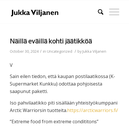
Näillä eväillä kohti jäätikköä
/
/
October 30, 2024
in
Uncategorized
by
Jukka Viljanen
V
Sain eilen tiedon, että kaupan postilaatikossa (K-
Supermarket Kunkku) odottaa pohjoisesta
saapunut paketti.
Iso pahvilaatikko piti sisällään yhteistyökumppani
Arctic Warriorsin tuotteita.
https://arcticwarriors.fi/
“Extreme food from extreme condititons”