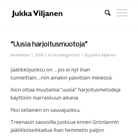
“Uusia harjoitusmuotoja”
/
/
November 1, 2024
in
Uncategorized
by
Jukka Viljanen
Jäätikköjuoksu on ….jos ei nyt ihan
tunneittain….niin ainakin päivittäin mielessä.
Aion ottaa muutamia “uusia” harjoitusmetodeja
käyttöön marraskuun aikana.
Yksi sellainen on sauvajuoksu.
Treenasin sauvoilla juoksua ennen Grönlannin
jäätikköseikkailua ihan hemmetin paljon.