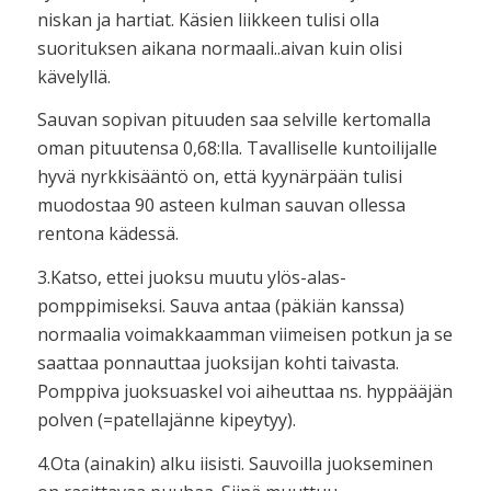
niskan ja hartiat. Käsien liikkeen tulisi olla
suorituksen aikana normaali..aivan kuin olisi
kävelyllä.
Sauvan sopivan pituuden saa selville kertomalla
oman pituutensa 0,68:lla. Tavalliselle kuntoilijalle
hyvä nyrkkisääntö on, että kyynärpään tulisi
muodostaa 90 asteen kulman sauvan ollessa
rentona kädessä.
3.Katso, ettei juoksu muutu ylös-alas-
pomppimiseksi. Sauva antaa (päkiän kanssa)
normaalia voimakkaamman viimeisen potkun ja se
saattaa ponnauttaa juoksijan kohti taivasta.
Pomppiva juoksuaskel voi aiheuttaa ns. hyppääjän
polven (=patellajänne kipeytyy).
4.Ota (ainakin) alku iisisti. Sauvoilla juokseminen