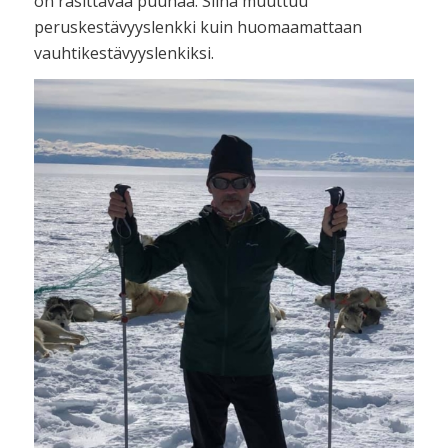
on rasittavaa puuhaa. Siinä muuttuu
peruskestävyyslenkki kuin huomaamattaan
vauhtikestävyyslenkiksi.