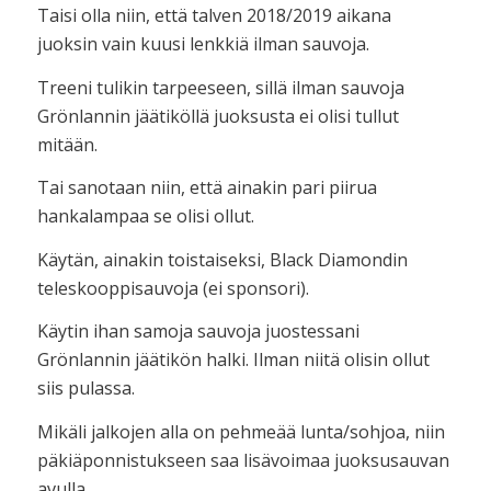
Taisi olla niin, että talven 2018/2019 aikana
juoksin vain kuusi lenkkiä ilman sauvoja.
Treeni tulikin tarpeeseen, sillä ilman sauvoja
Grönlannin jäätiköllä juoksusta ei olisi tullut
mitään.
Tai sanotaan niin, että ainakin pari piirua
hankalampaa se olisi ollut.
Käytän, ainakin toistaiseksi, Black Diamondin
teleskooppisauvoja (ei sponsori).
Käytin ihan samoja sauvoja juostessani
Grönlannin jäätikön halki. Ilman niitä olisin ollut
siis pulassa.
Mikäli jalkojen alla on pehmeää lunta/sohjoa, niin
päkiäponnistukseen saa lisävoimaa juoksusauvan
avulla.