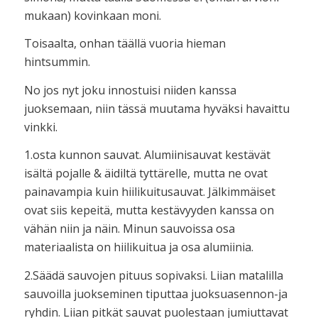
mukaan) kovinkaan moni.
Toisaalta, onhan täällä vuoria hieman
hintsummin.
No jos nyt joku innostuisi niiden kanssa
juoksemaan, niin tässä muutama hyväksi havaittu
vinkki.
1.osta kunnon sauvat. Alumiinisauvat kestävät
isältä pojalle & äidiltä tyttärelle, mutta ne ovat
painavampia kuin hiilikuitusauvat. Jälkimmäiset
ovat siis kepeitä, mutta kestävyyden kanssa on
vähän niin ja näin. Minun sauvoissa osa
materiaalista on hiilikuitua ja osa alumiinia.
2.Säädä sauvojen pituus sopivaksi. Liian matalilla
sauvoilla juokseminen tiputtaa juoksuasennon-ja
ryhdin. Liian pitkät sauvat puolestaan jumiuttavat