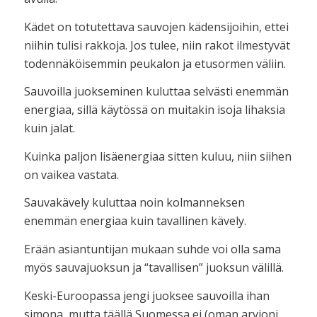
Kädet on totutettava sauvojen kädensijoihin, ettei
niihin tulisi rakkoja. Jos tulee, niin rakot ilmestyvät
todennäköisemmin peukalon ja etusormen väliin.
Sauvoilla juokseminen kuluttaa selvästi enemmän
energiaa, sillä käytössä on muitakin isoja lihaksia
kuin jalat.
Kuinka paljon lisäenergiaa sitten kuluu, niin siihen
on vaikea vastata.
Sauvakävely kuluttaa noin kolmanneksen
enemmän energiaa kuin tavallinen kävely.
Erään asiantuntijan mukaan suhde voi olla sama
myös sauvajuoksun ja “tavallisen” juoksun välillä.
Keski-Euroopassa jengi juoksee sauvoilla ihan
simona, mutta täällä Suomessa ei (oman arvioni