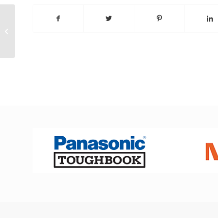
Lämpöä ja kosteutta piisaa