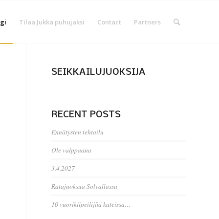
gi
Tilaa Jukka puhujaksi
Contact
Partners
SEIKKAILUJUOKSIJA
RECENT POSTS
Ennätysten tehtailu
Ole valppaana
3.4.2027
Ratajuoksua Solvallassa
10 vuorikiipeilijää kateissa…