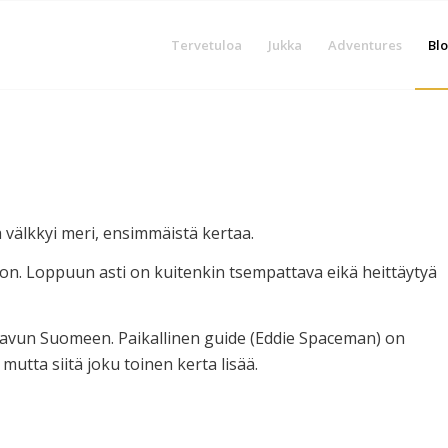
Tervetuloa
Jukka
Adventures
Blo
 välkkyi meri, ensimmäistä kertaa.
n on. Loppuun asti on kuitenkin tsempattava eikä heittäytyä
n saavun Suomeen. Paikallinen guide (Eddie Spaceman) on
mutta siitä joku toinen kerta lisää.