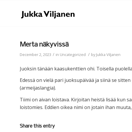
Merta näkyvissä
/
/
December 2, 2023
in
Uncategorized
by
Jukka Viljanen
Juoksin tänään kaasukenttien ohi. Toisella puolella
Edessä on vielä pari juoksupäivää ja siinä se sitte
(armeijaslangia).
Tiimi on aivan loistava. Kirjoitan heistä lisää ku
loistomies. Eddien oikea nimi on jotain ihan muuta, 
Share this entry