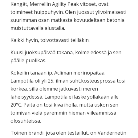
Kengät, Merrellin Agility Peak vitoset, ovat
toimineet huippuhyvin. Olen juossut ylivoimaisesti
suurimman osan matkasta kovuudeltaan betonia
muistuttavalla alustalla.
Kaikki hyvin, toivottavasti teilläkin.
Kuusi juoksupäivää takana, kolme edessä ja sen
päälle puolikas.
Kokeilin tänään ip. Acliman merinopaitaa.
Lämpötila oli yli 25, ilman suht.kosteusprossa tosi
korkea, sillä olemme jatkuvasti meren
läheisyydessä. Lämpötila ei laske yölläkään alle
20°C. Paita on tosi kiva iholla, mutta uskon sen
toimivan vielä paremmin hieman viileämmissä
olosuhteissa.
Toinen brändi, jota olen testaillut, on Vandernetin