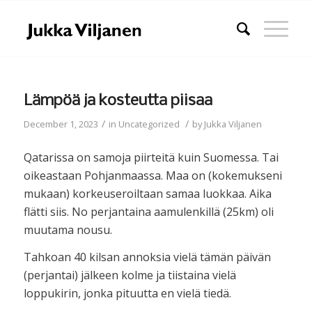
Lämpöä ja kosteutta piisaa
/
/
December 1, 2023
in
Uncategorized
by
Jukka Viljanen
Qatarissa on samoja piirteitä kuin Suomessa. Tai
oikeastaan Pohjanmaassa. Maa on (kokemukseni
mukaan) korkeuseroiltaan samaa luokkaa. Aika
flätti siis. No perjantaina aamulenkillä (25km) oli
muutama nousu.
Tahkoan 40 kilsan annoksia vielä tämän päivän
(perjantai) jälkeen kolme ja tiistaina vielä
loppukirin, jonka pituutta en vielä tiedä.