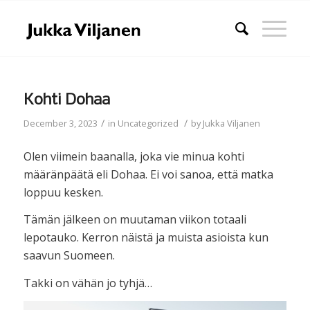
Kohti Dohaa
/
/
December 3, 2023
in
Uncategorized
by
Jukka Viljanen
Olen viimein baanalla, joka vie minua kohti
määränpäätä eli Dohaa. Ei voi sanoa, että matka
loppuu kesken.
Tämän jälkeen on muutaman viikon totaali
lepotauko. Kerron näistä ja muista asioista kun
saavun Suomeen.
Takki on vähän jo tyhjä…