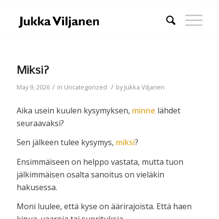
Miksi?
/
/
May 9, 2026
in
Uncategorized
by
Jukka Viljanen
Aika usein kuulen kysymyksen,
minne
lähdet
seuraavaksi?
Sen jälkeen tulee kysymys,
miksi
?
Ensimmäiseen on helppo vastata, mutta tuon
jälkimmäisen osalta sanoitus on vieläkin
hakusessa.
Moni luulee, että kyse on äärirajoista. Että haen