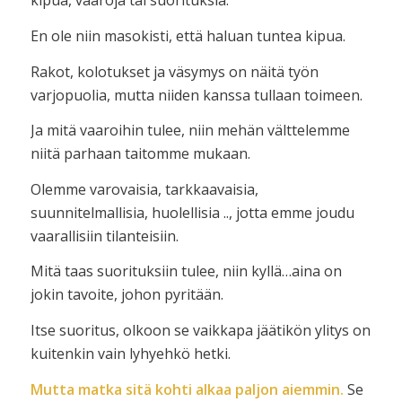
kipua, vaaroja tai suorituksia.
En ole niin masokisti, että haluan tuntea kipua.
Rakot, kolotukset ja väsymys on näitä työn
varjopuolia, mutta niiden kanssa tullaan toimeen.
Ja mitä vaaroihin tulee, niin mehän välttelemme
niitä parhaan taitomme mukaan.
Olemme varovaisia, tarkkaavaisia,
suunnitelmallisia, huolellisia .., jotta emme joudu
vaarallisiin tilanteisiin.
Mitä taas suorituksiin tulee, niin kyllä…aina on
jokin tavoite, johon pyritään.
Itse suoritus, olkoon se vaikkapa jäätikön ylitys on
kuitenkin vain lyhyehkö hetki.
Mutta matka sitä kohti alkaa paljon aiemmin.
Se