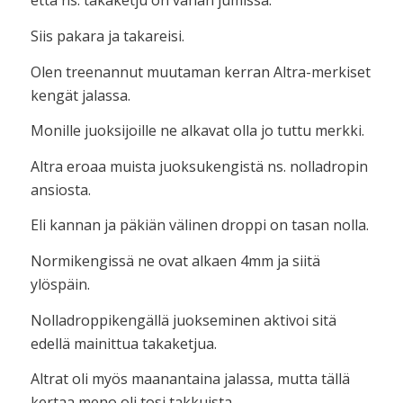
että ns. takaketju on vähän jumissa.
Siis pakara ja takareisi.
Olen treenannut muutaman kerran Altra-merkiset
kengät jalassa.
Monille juoksijoille ne alkavat olla jo tuttu merkki.
Altra eroaa muista juoksukengistä ns. nolladropin
ansiosta.
Eli kannan ja päkiän välinen droppi on tasan nolla.
Normikengissä ne ovat alkaen 4mm ja siitä
ylöspäin.
Nolladroppikengällä juokseminen aktivoi sitä
edellä mainittua takaketjua.
Altrat oli myös maanantaina jalassa, mutta tällä
kertaa meno oli tosi takkuista.