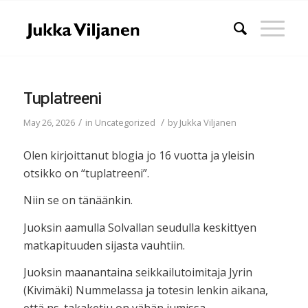
Tuplatreeni
/
/
May 26, 2026
in
Uncategorized
by
Jukka Viljanen
Olen kirjoittanut blogia jo 16 vuotta ja yleisin
otsikko on “tuplatreeni”.
Niin se on tänäänkin.
Juoksin aamulla Solvallan seudulla keskittyen
matkapituuden sijasta vauhtiin.
Juoksin maanantaina seikkailutoimitaja Jyrin
(Kivimäki) Nummelassa ja totesin lenkin aikana,