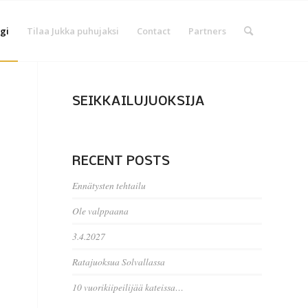
gi
Tilaa Jukka puhujaksi
Contact
Partners
SEIKKAILUJUOKSIJA
RECENT POSTS
Ennätysten tehtailu
Ole valppaana
3.4.2027
Ratajuoksua Solvallassa
10 vuorikiipeilijää kateissa…