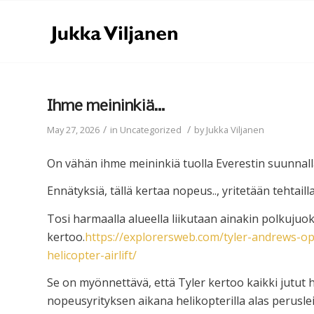
Ihme meininkiä…
/
/
May 27, 2026
in
Uncategorized
by
Jukka Viljanen
On vähän ihme meininkiä tuolla Everestin suunnall
Ennätyksiä, tällä kertaa nopeus.., yritetään tehtaill
Tosi harmaalla alueella liikutaan ainakin polkujuok
kertoo.
https://explorersweb.com/tyler-andrews-o
helicopter-airlift/
Se on myönnettävä, että Tyler kertoo kaikki jutut hy
nopeusyrityksen aikana helikopterilla alas perusleir