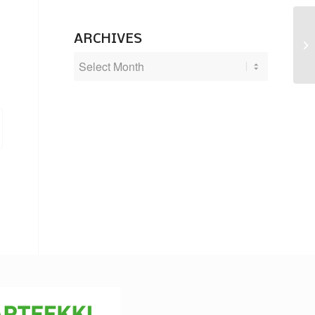
ARCHIVES
Su