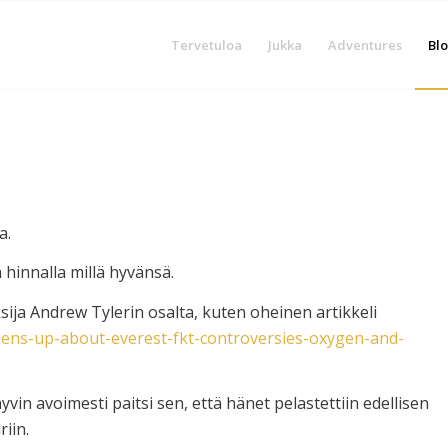
Tervetuloa
Jukka
Adventures
Blo
a.
a hinnalla millä hyvänsä.
sija Andrew Tylerin osalta, kuten oheinen artikkeli
pens-up-about-everest-fkt-controversies-oxygen-and-
vin avoimesti paitsi sen, että hänet pelastettiin edellisen
iin.