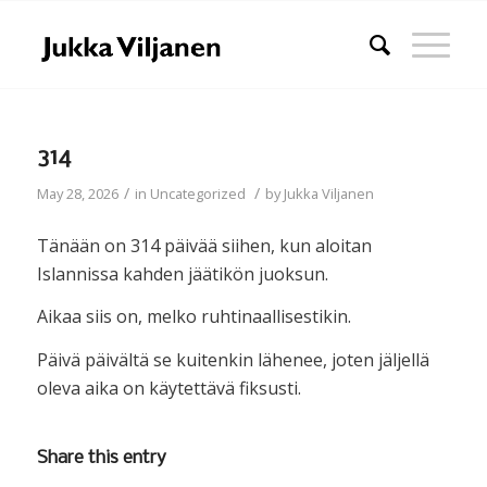
314
/
/
May 28, 2026
in
Uncategorized
by
Jukka Viljanen
Tänään on 314 päivää siihen, kun aloitan
Islannissa kahden jäätikön juoksun.
Aikaa siis on, melko ruhtinaallisestikin.
Päivä päivältä se kuitenkin lähenee, joten jäljellä
oleva aika on käytettävä fiksusti.
Share this entry