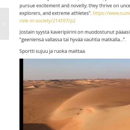
pursue excitement and novelty; they thrive on unc
explorers, and extreme athletes”.
https://www.summ
role-in-society/214107/p2
Hara Hachi Bu
Jostain syystä kaveripiirini on muodostunut pääasias
“geeniensä vallassa tai hyvää vauhtia matkalla…”.
Sportti sujuu ja ruoka maittaa.