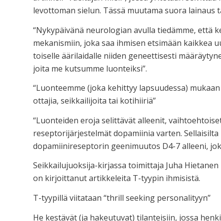
levottoman sielun. Tässä muutama suora lainaus täs
“Nykypäivänä neurologian avulla tiedämme, että ke
mekanismiin, joka saa ihmisen etsimään kaikkea uut
toiselle äärilaidalle niiden geneettisesti määräyty
joita me kutsumme luonteiksi”.
“Luonteemme (joka kehittyy lapsuudessa) mukaan ol
ottajia, seikkailijoita tai kotihiiriä”
“Luonteiden eroja selittävät alleenit, vaihtoehtois
reseptorijärjestelmät dopamiinia varten. Sellaisilta 
dopamiinireseptorin geenimuutos D4-7 alleeni, joka
Seikkailujuoksija-kirjassa toimittaja Juha Hietanen
on kirjoittanut artikkeleita T-tyypin ihmisistä.
T-tyypillä viitataan “thrill seeking personalityyn”
He kestävät (ja hakeutuvat) tilanteisiin, jossa henk