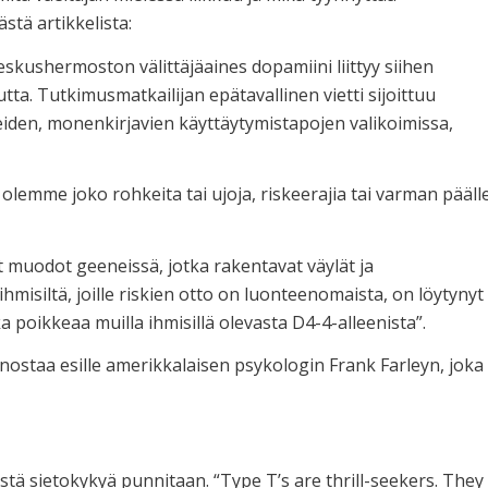
tä artikkelista:
skushermoston välittäjäaines dopamiini liittyy siihen
ta. Tutkimusmatkailijan epätavallinen vietti sijoittuu
neiden, monenkirjavien käyttäytymistapojen valikoimissa,
emme joko rohkeita tai ujoja, riskeerajia tai varman pääll
et muodot geeneissä, jotka rakentavat väylät ja
ihmisiltä, joille riskien otto on luonteenomaista, on löytynyt
 poikkeaa muilla ihmisillä olevasta D4-4-alleenista”.
 nostaa esille amerikkalaisen psykologin Frank Farleyn, joka
istä sietokykyä punnitaan. “Type T’s are thrill-seekers. They