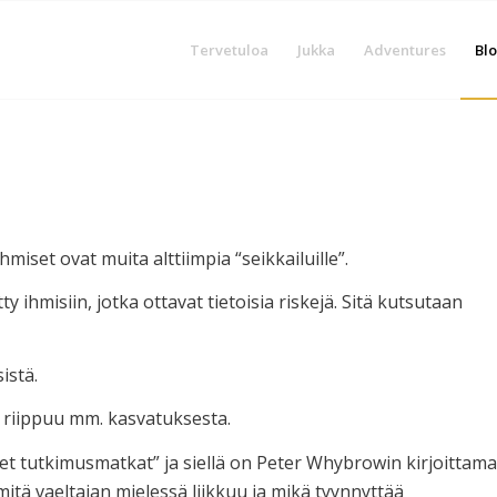
Tervetuloa
Jukka
Adventures
Blo
miset ovat muita alttiimpia “seikkailuille”.
tty ihmisiin, jotka ottavat tietoisia riskejä. Sitä kutsutaan
istä.
a riippuu mm. kasvatuksesta.
t tutkimusmatkat” ja siellä on Peter Whybrowin kirjoittama
ä mitä vaeltajan mielessä liikkuu ja mikä tyynnyttää