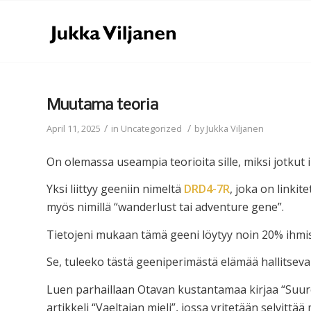
Muutama teoria
/
/
April 11, 2025
in
Uncategorized
by
Jukka Viljanen
On olemassa useampia teorioita sille, miksi jotkut ih
Yksi liittyy geeniin nimeltä
DRD4-7R
, joka on linkite
myös nimillä “wanderlust tai adventure gene”.
Tietojeni mukaan tämä geeni löytyy noin 20% ihmis
Se, tuleeko tästä geeniperimästä elämää hallitsev
Luen parhaillaan Otavan kustantamaa kirjaa “Suure
artikkeli “Vaeltajan mieli”, jossa yritetään selvittä