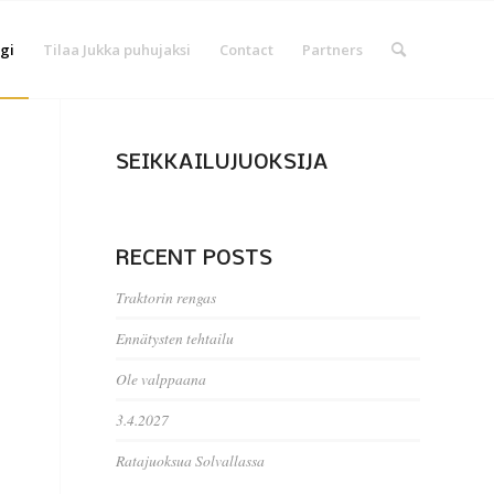
gi
Tilaa Jukka puhujaksi
Contact
Partners
SEIKKAILUJUOKSIJA
RECENT POSTS
Traktorin rengas
Ennätysten tehtailu
Ole valppaana
3.4.2027
Ratajuoksua Solvallassa