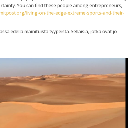
ertainty. You can find these people among entrepreneurs,
itpost.org/living-on-the-edge-extreme-sports-and-their-
sa edellä mainituista tyypeistä. Sellaisia, jotka ovat jo