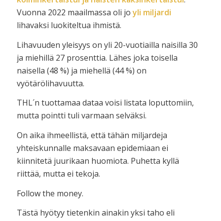
Vuonna 2022 maailmassa oli jo
yli miljardi
lihavaksi luokiteltua ihmistä.
Lihavuuden yleisyys on yli 20-vuotiailla naisilla 30
ja miehillä 27 prosenttia. Lähes joka toisella
naisella (48 %) ja miehellä (44 %) on
vyötärölihavuutta.
THL´n tuottamaa dataa voisi listata loputtomiin,
mutta pointti tuli varmaan selväksi.
On aika ihmeellistä, että tähän miljardeja
yhteiskunnalle maksavaan epidemiaan ei
kiinnitetä juurikaan huomiota. Puhetta kyllä
riittää, mutta ei tekoja.
Follow the money.
Tästä hyötyy tietenkin ainakin yksi taho eli