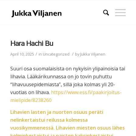
Hara Hachi Bu
/
/
April 10, 2025
in
Uncategorized
by
Jukka Viljanen
Suuri osa suomalaisista on nykyisin ylipainoisia tai
lihavia. Lääkärikunnassa on jo tovin puhuttu
“lihavuusepidemiasta”, sillä joka kolmas yli 20-
vuotias on lihava.
https://www.ess.fi/paakirjoitus-
mielipide/8238260
Lihavien lasten ja nuorten osuus peräti
nelinkertaistui reilussa kolmessa
vuosikymmenessä.
Lihavien miesten osuus lähes
kolminkertaistui ja naisten kaksinkertaistui
.