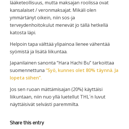
lääketeollisuus, mutta maksajan roolissa ovat
kansalaiset / veronmaksajat. Mikäli olen
ymmärtänyt oikein, niin sos-ja
terveydenhoitokulut menevät jo tällä hetkellä
katosta läpi.
Helpoin tapa välttää ylipainoa lienee vähentää
syömistä ja lisätä liikuntaa.
Japanilainen sanonta “Hara Hachi Bu” tarkoittaa
suomennettuna
“Syö, kunnes olet 80% täynnä. Ja
lopeta siihen”.
Jos sen ruoan mättämisajan (20%) käyttäisi
liikuntaan, niin nuo yllä luetellut THL´n luvut
näyttäisivät selvästi paremmilta.
Share this entry