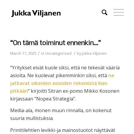
“On tämä toiminut ennenkin…”
/
/
March 17, 2025
in
Uncategorized
by
Jukka Viljanen
“Yritykset eivät kuole siksi, että ne tekevät vääriä
asioita. Ne kuolevat pikemminkin siksi, että
ne
jatkavat oikeiden asioiden tekemistä liian
pitkään
” kirjoitti Sitran ex-pomo Mikko Kosonen
kirjassaan “Nopea Strategia”.
Media-ala, monen muun rinnalla, on kokenut
suuria mullistuksia.
Printtilehtien levikki-ja mainostuotot näyttävät