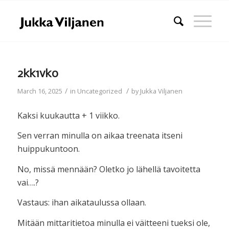
2kk1vko
/
/
March 16, 2025
in
Uncategorized
by
Jukka Viljanen
Kaksi kuukautta + 1 viikko.
Sen verran minulla on aikaa treenata itseni
huippukuntoon.
No, missä mennään? Oletko jo lähellä tavoitetta
vai….?
Vastaus: ihan aikataulussa ollaan.
Mitään mittaritietoa minulla ei väitteeni tueksi ole,