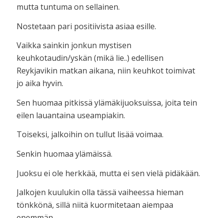
mutta tuntuma on sellainen.
Nostetaan pari positiivista asiaa esille.
Vaikka sainkin jonkun mystisen
keuhkotaudin/yskän (mikä lie..) edellisen
Reykjavikin matkan aikana, niin keuhkot toimivat
jo aika hyvin.
Sen huomaa pitkissä ylämäkijuoksuissa, joita tein
eilen lauantaina useampiakin.
Toiseksi, jalkoihin on tullut lisää voimaa.
Senkin huomaa ylämäissä.
Juoksu ei ole herkkää, mutta ei sen vielä pidäkään.
Jalkojen kuulukin olla tässä vaiheessa hieman
tönkkönä, sillä niitä kuormitetaan aiempaa
enemmän.