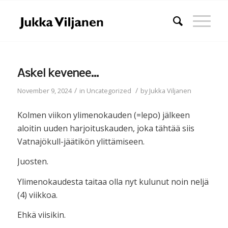
Askel kevenee…
/
/
November 9, 2024
in
Uncategorized
by
Jukka Viljanen
Kolmen viikon ylimenokauden (=lepo) jälkeen
aloitin uuden harjoituskauden, joka tähtää siis
Vatnajökull-jäätikön ylittämiseen.
Juosten.
Ylimenokaudesta taitaa olla nyt kulunut noin neljä
(4) viikkoa.
Ehkä viisikin.