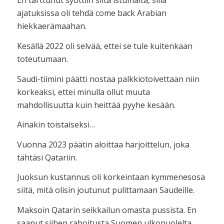
En tarttunut syöttiin siltä istumalta, sillä
ajatuksissa oli tehdä come back Arabian
hiekkaerämaahan.
Kesällä 2022 oli selvää, ettei se tule kuitenkaan
toteutumaan.
Saudi-tiimini päätti nostaa palkkiotoivettaan niin
korkeaksi, ettei minulla ollut muuta
mahdollisuutta kuin heittää pyyhe kesään.
Ainakin toistaiseksi…
Vuonna 2023 päätin aloittaa harjoittelun, joka
tähtäsi Qatariin.
Juoksun kustannus oli korkeintaan kymmenesosa
siitä, mitä olisin joutunut pulittamaan Saudeille.
Maksoin Qatarin seikkailun omasta pussista. En
saanut siihen rahoitusta Suomen ulkopuolelta.