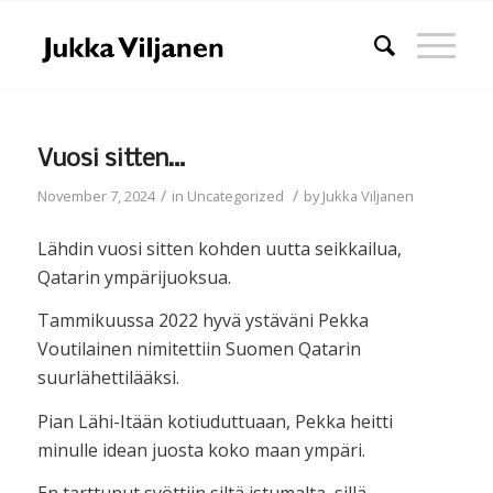
Vuosi sitten…
/
/
November 7, 2024
in
Uncategorized
by
Jukka Viljanen
Lähdin vuosi sitten kohden uutta seikkailua,
Qatarin ympärijuoksua.
Tammikuussa 2022 hyvä ystäväni Pekka
Voutilainen nimitettiin Suomen Qatarin
suurlähettilääksi.
Pian Lähi-Itään kotiuduttuaan, Pekka heitti
minulle idean juosta koko maan ympäri.