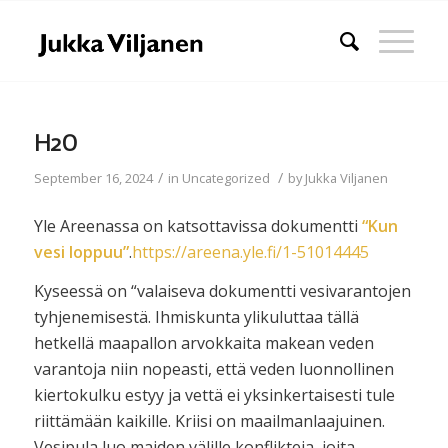
H2O
/
/
September 16, 2024
in
Uncategorized
by
Jukka Viljanen
Yle Areenassa on katsottavissa dokumentti
“Kun
vesi loppuu”
.
https://areena.yle.fi/1-51014445
Kyseessä on “valaiseva dokumentti vesivarantojen
tyhjenemisestä. Ihmiskunta ylikuluttaa tällä
hetkellä maapallon arvokkaita makean veden
varantoja niin nopeasti, että veden luonnollinen
kiertokulku estyy ja vettä ei yksinkertaisesti tule
riittämään kaikille. Kriisi on maailmanlaajuinen.
Vesipula luo maiden välille konflikteja, joita