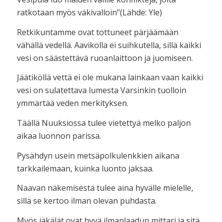
ratkotaan myös väkivalloin”(Lähde: Yle)
Retkikuntamme ovat tottuneet pärjäämään
vähällä vedellä. Aavikolla ei suihkutella, sillä kaikki
vesi on säästettävä ruoanlaittoon ja juomiseen.
Jäätiköllä vettä ei ole mukana lainkaan vaan kaikki
vesi on sulatettava lumesta Varsinkin tuolloin
ymmärtää veden merkityksen.
Täällä Nuuksiossa tulee vietettyä melko paljon
aikaa luonnon parissa.
Pysähdyn usein metsäpolkulenkkien aikana
tarkkailemaan, kuinka luonto jaksaa.
Naavan näkemisestä tulee aina hyvälle mielelle,
sillä se kertoo ilman olevan puhdasta.
Myös jäkälät ovat hyvä ilmanlaadun mittari ja sitä