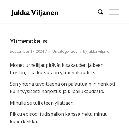
Ylimenokausi
/
/
September 17, 2024
in
Uncategorized
by
Jukka Viljanen
Monet urheilijat pitävät kisakauden jälkeen
breikin, jota kutsutaan ylimenokaudeksi.
Sen yhtenä tavoitteena on palautua niin henkisti
kuin fyysisesti harjoitus-ja kilpailukaudesta.
Minulle se tuli eteen yllättäen.
Pikku episodi fudispallon kanssa heitti minut
kuperkeikkaa.