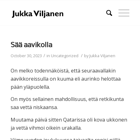
Sää aavikolla
/
/
October 30, 2023
in
Uncategorized
by
Jukka Viljanen
On melko todennäköistä, että seuraavallakin
aavikkoreissulla on kuuma eli aurinko helottaa
pään yläpuolella.
On myös sellainen mahdollisuus, että retkikunta
saa vettä niskaansa.
Muutama päivä sitten Qatarissa oli kova ukkonen
ja vettä vihmoi oikein urakalla.