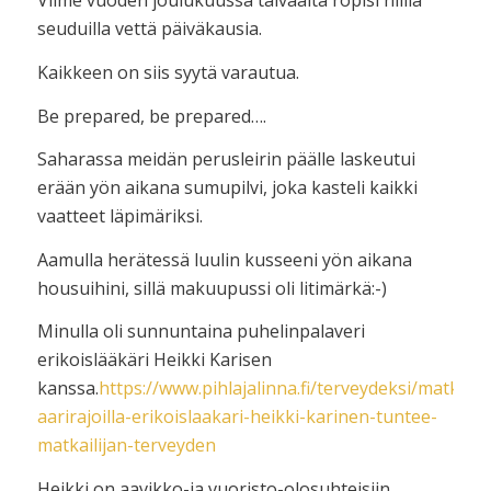
Viime vuoden joulukuussa taivaalta ropisi niillä
seuduilla vettä päiväkausia.
Kaikkeen on siis syytä varautua.
Be prepared, be prepared….
Saharassa meidän perusleirin päälle laskeutui
erään yön aikana sumupilvi, joka kasteli kaikki
vaatteet läpimäriksi.
Aamulla herätessä luulin kusseeni yön aikana
housuihini, sillä makuupussi oli litimärkä:-)
Minulla oli sunnuntaina puhelinpalaveri
erikoislääkäri Heikki Karisen
kanssa.
https://www.pihlajalinna.fi/terveydeksi/matkalla
aarirajoilla-erikoislaakari-heikki-karinen-tuntee-
matkailijan-terveyden
Heikki on aavikko-ja vuoristo-olosuhteisiin