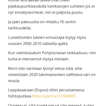
Kolme seuraavaa talvea ovat olleet
pääkaupunkiseudulla lumikasojen suhteen jos ei
nyt ennätyskorkeat, niin ei paljosta puutu.
Ja jään paksuutta on mitattu 10 sentin
tarkkuudella.
Lumettomien talvien ennustajia löytyy myös
vuosien 2000-2010 väliseltä ajalta.
Kun valmistauduin Pohjoisnavan seikkailuun, niin
lunta ei meinannut löytyä mistään.
Moni olisi varmaan lyönyt vetoa siitä, että
viimeistään 2020 talvimaisemien vallitseva väri on
musta.
Leppävaaraan (Espoo) oltiin perustamassa
hiihtoputkea.
https://yle.fi/a/3-5940895
Onneksi ei, sillä konkkaan se olisi mennyt, kuten