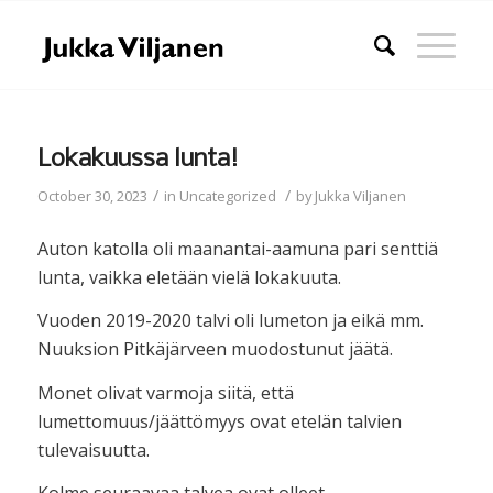
Lokakuussa lunta!
/
/
October 30, 2023
in
Uncategorized
by
Jukka Viljanen
Auton katolla oli maanantai-aamuna pari senttiä
lunta, vaikka eletään vielä lokakuuta.
Vuoden 2019-2020 talvi oli lumeton ja eikä mm.
Nuuksion Pitkäjärveen muodostunut jäätä.
Monet olivat varmoja siitä, että
lumettomuus/jäättömyys ovat etelän talvien
tulevaisuutta.