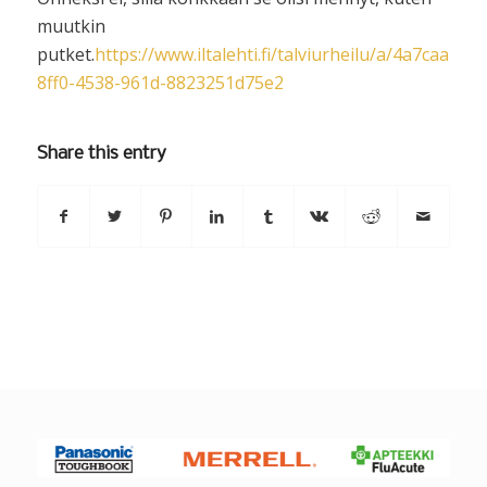
muutkin
putket.
https://www.iltalehti.fi/talviurheilu/a/4a7caa29-
8ff0-4538-961d-8823251d75e2
Share this entry