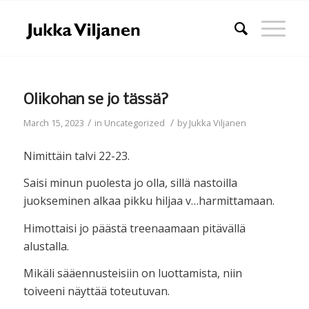
Olikohan se jo tässä?
/
/
March 15, 2023
in
Uncategorized
by
Jukka Viljanen
Nimittäin talvi 22-23.
Saisi minun puolesta jo olla, sillä nastoilla
juokseminen alkaa pikku hiljaa v…harmittamaan.
Himottaisi jo päästä treenaamaan pitävällä
alustalla.
Mikäli sääennusteisiin on luottamista, niin
toiveeni näyttää toteutuvan.