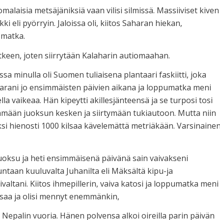
alaisia metsäjäniksiä vaan vilisi silmissä. Massiiviset kiven
ikki eli pyörryin. Jaloissa oli, kiitos Saharan hiekan,
ä matka.
utkeen, joten siirrytään Kalaharin autiomaahan.
sa minulla oli Suomen tuliaisena plantaari faskiitti, joka
parani jo ensimmäisten päivien aikana ja loppumatka meni
ella vaikeaa. Hän kipeytti akillesjänteensä ja se turposi tosi
tämään juoksun kesken ja siirtymään tukiautoon. Mutta niin
ksi hienosti 1000 kilsaa kävelemättä metriäkään. Varsinaine
juoksu ja heti ensimmäisenä päivänä sain vaivakseni
ikuntaan kuuluvalta Juhanilta eli Mäksältä kipu-ja
valtani. Kiitos ihmepillerin, vaiva katosi ja loppumatka meni
lsaa ja olisi mennyt enemmänkin,
 Nepalin vuoria. Hänen polvensa alkoi oireilla parin päivän