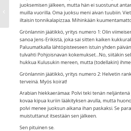
juoksemisen jälkeen, mutta hän ei suostunut antam
Olikohan se jo tässä?
muilla vuorilla. Oma juoksu meni aivan tuubiin. Vie
iltaisin tonnikalapizzaa. Mihinkään kuumentamatt
Grönlannin jäätikkö, yritys numero 1: Olin viimei
sanoa Jens-Erikistä, joka sai sitten kaiken kukkura
Paluumatkalla lähtöpisteeseen istuin yhden päivän 
tulvahti Pohjoisnavan kokemukset…No, siitäkin selv
hukkua Kulusukin mereen, mutta (todellakin) ihmeen 
Grönlannin jäätikkö, yritys numero 2: Helvetin rank
terveinä. Myös koirat!
Arabian hiekkaerämaa: Polvi teki tenän neljäntenä j
kovaa kipua kuriin lääkityksen avulla, mutta huonoi
polvi menee juoksun aikana ihan paskaksi. Se para
muistuttanut itsestään sen jälkeen.
Sen pituinen se.