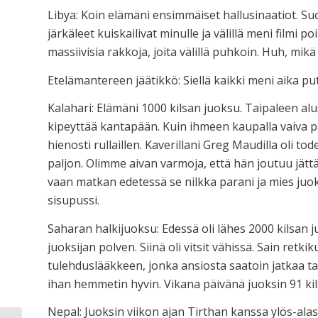
Libya: Koin elämäni ensimmäiset hallusinaatiot. Suom
järkäleet kuiskailivat minulle ja välillä meni filmi po
massiivisia rakkoja, joita välillä puhkoin. Huh, mik
Etelämantereen jäätikkö: Siellä kaikki meni aika p
Kalahari: Elämäni 1000 kilsan juoksu. Taipaleen alus
kipeyttää kantapään. Kuin ihmeen kaupalla vaiva 
hienosti rullaillen. Kaverillani Greg Maudilla oli tod
paljon. Olimme aivan varmoja, että hän joutuu jät
vaan matkan edetessä se nilkka parani ja mies juo
sisupussi.
Saharan halkijuoksu: Edessä oli lähes 2000 kilsan 
juoksijan polven. Siinä oli vitsit vähissä. Sain retk
tulehduslääkkeen, jonka ansiosta saatoin jatkaa tai
ihan hemmetin hyvin. Vikana päivänä juoksin 91 ki
Nepal: Juoksin viikon ajan Tirthan kanssa ylös-alas