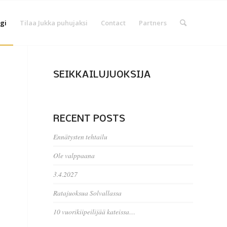
gi
Tilaa Jukka puhujaksi
Contact
Partners
SEIKKAILUJUOKSIJA
RECENT POSTS
Ennätysten tehtailu
Ole valppaana
3.4.2027
Ratajuoksua Solvallassa
10 vuorikiipeilijää kateissa…