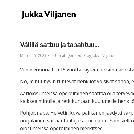
Välillä sattuu ja tapahtuu…
/
/
March 15, 2023
in
Uncategorized
by
Jukka Viljanen
Viime vuonna tuli 15 vuotta täyteen ensimmäisestä 
No, minut hyvin tuntevat henkilöt voisivat sanoa, e
Ääriolosuhteissa operoiminen saattaa olla terveyde
kaikkea minulle ja retkikuntaan kuuluneille henkil
Pohjoisnapa: Helvetin kova pakkanen jäädytti varpa
norjalainen sairaanhoitaja sai ne eloon. Sain siel
olosuhteissa operoiminen merkitsee.