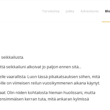
Tervetuloa
Jukka
Adventures
Blo
seikkailusta.
ttä seikkailuni alkoivat jo paljon ennen sitä…
lle vaarallista. Luon tässä pikakatsauksen siihen, mitä
öille on viimeisen reilun vuosikymmenen aikana käynyt.
at. Olin niiden kohtalosta hieman huolissani, mutta
lä ensimmäisen kerran tuta, mitä ankaran kylmissä