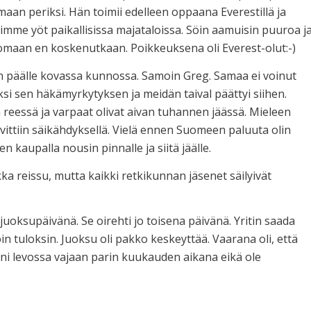
aan periksi. Hän toimii edelleen oppaana Everestillä ja
timme yöt paikallisissa majataloissa. Söin aamuisin puuroa j
omaan en koskenutkaan. Poikkeuksena oli Everest-olut:-)
sen päälle kovassa kunnossa. Samoin Greg. Samaa ei voinut
ksi sen häkämyrkytyksen ja meidän taival päättyi siihen.
reessä ja varpaat olivat aivan tuhannen jäässä. Mieleen
ittiin säikähdyksellä. Vielä ennen Suomeen paluuta olin
kaupalla nousin pinnalle ja siitä jäälle.
ka reissu, mutta kaikki retkikunnan jäsenet säilyivät
uoksupäivänä. Se oirehti jo toisena päivänä. Yritin saada
n tuloksin. Juoksu oli pakko keskeyttää. Vaarana oli, että
ni levossa vajaan parin kuukauden aikana eikä ole