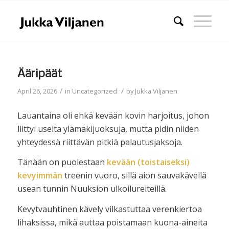
Ääripäät
/
/
April 26, 2026
in
Uncategorized
by
Jukka Viljanen
Lauantaina oli ehkä kevään kovin harjoitus, johon
liittyi useita ylämäkijuoksuja, mutta pidin niiden
yhteydessä riittävän pitkiä palautusjaksoja.
Tänään on puolestaan
kevään (toistaiseksi)
kevyimmän
treenin vuoro, sillä aion sauvakävellä
usean tunnin Nuuksion ulkoilureiteillä.
Kevytvauhtinen kävely vilkastuttaa verenkiertoa
lihaksissa, mikä auttaa poistamaan kuona-aineita