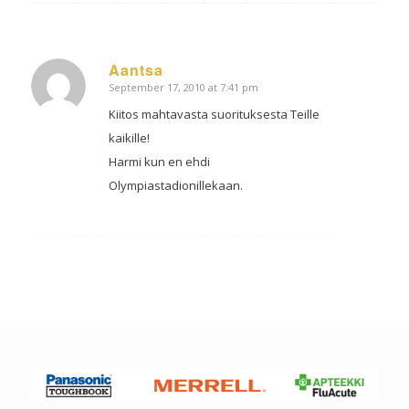
Aantsa
September 17, 2010 at 7:41 pm
says:
Kiitos mahtavasta suorituksesta Teille
kaikille!
Harmi kun en ehdi
Olympiastadionillekaan.