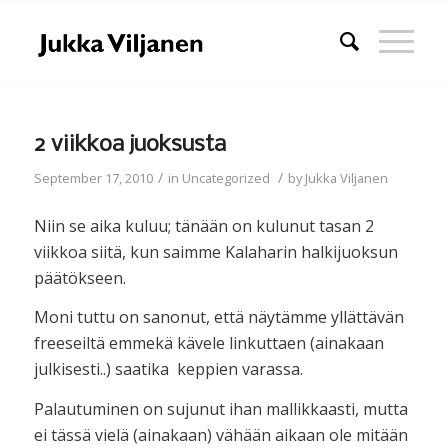
2 viikkoa juoksusta
/
/
September 17, 2010
in
Uncategorized
by
Jukka Viljanen
Niin se aika kuluu; tänään on kulunut tasan 2
viikkoa siitä, kun saimme Kalaharin halkijuoksun
päätökseen.
Moni tuttu on sanonut, että näytämme yllättävän
freeseiltä emmekä kävele linkuttaen (ainakaan
julkisesti..) saatika keppien varassa.
Palautuminen on sujunut ihan mallikkaasti, mutta
ei tässä vielä (ainakaan) vähään aikaan ole mitään