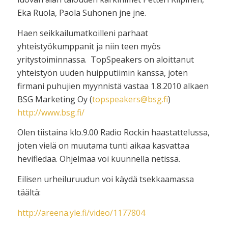
Eka Ruola, Paola Suhonen jne jne.
Haen seikkailumatkoilleni parhaat
yhteistyökumppanit ja niin teen myös
yritystoiminnassa. TopSpeakers on aloittanut
yhteistyön uuden huipputiimin kanssa, joten
firmani puhujien myynnistä vastaa 1.8.2010 alkaen
BSG Marketing Oy (
topspeakers@bsg.fi
)
http://www.bsg.fi/
Olen tiistaina klo.9.00 Radio Rockin haastattelussa,
joten vielä on muutama tunti aikaa kasvattaa
hevifledaa. Ohjelmaa voi kuunnella netissä.
Eilisen urheiluruudun voi käydä tsekkaamassa
täältä:
http://areena.yle.fi/video/1177804