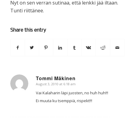
Nyt on sen verran sutinaa, että lenkki jää iltaan.
Tunti riittänee.
Share this entry
Tommi Mäkinen
August 3, 2010 at 6:18 am
says:
Vai Kalaharin läpi juosten, no huh huh!!!
Ei muuta ku tsemppiä, rispekt!!!