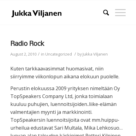
Radio Rock
/
/
August 2, 2010
in
Uncategorized
by
Jukka Viljanen
Kuten tarkkaavasimmat huomasivat, niin
siirryimme viikonlopun aikana elokuun puolelle.
Perustin elokuussa 2009 yrityksen nimeltään Oy
TopSpeakers Company Ltd, jonka toimialaan
kuuluu puhujien, luennoitsijoiden..liike-elämän
valmentajien myynti ja markkinointi.
TopSpeakersin luennoitsijoita ovat mm.huippu-
urheilua edustavat Sari Multala, Mika Lehkosuo…
luovan alan talouden kärkinimet Petteri Kilpinen,