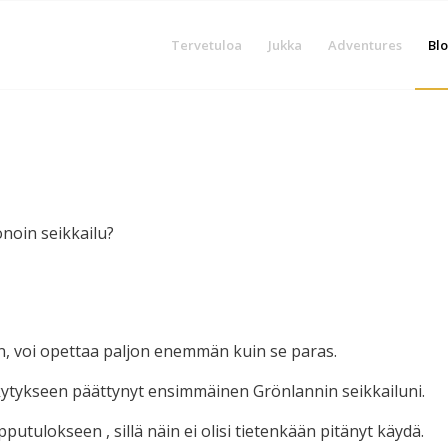
Tervetuloa
Jukka
Adventures
Blo
onoin seikkailu?
an, voi opettaa paljon enemmän kuin se paras.
ytykseen päättynyt ensimmäinen Grönlannin seikkailuni.
opputulokseen , sillä näin ei olisi tietenkään pitänyt käydä.