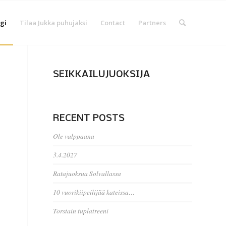
gi
Tilaa Jukka puhujaksi
Contact
Partners
SEIKKAILUJUOKSIJA
RECENT POSTS
Ole valppaana
3.4.2027
Ratajuoksua Solvallassa
10 vuorikiipeilijää kateissa…
Torstain tuplatreeni