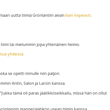
maan uutta tiimiä Grönlantiin aivan
liian nopeasti.
olla tiimi tai mielummin jopa yhtenäinen heimo.
tua yhdessä.
ska se opetti minulle niin paljon.
mmin Antin, Salon ja Larsin kanssa.
“Jukka tämä oli paras jäätikköseikkailu, missä hän on ollut
t Grönlannin mannerjäätikön usean tiimin kanssa.