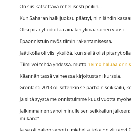
On siis katsottava rehellisesti peiliin….
Kun Saharan halkijuoksu päättyi, niin lähdin kasaa
Olisi pitänyt odottaa ainakin ylimääräinen vuosi.
Epäonnistuin myös tiimin rakentamisessa.
Jäätiköllä oli viisi yksilöä, kun siellä olisi pitänyt 
Tiimi voi tehdä yhdessä, mutta
heimo haluaa onnis
Käännän tässä vaiheessa kirjoitustani kurssia.
Grönlanti 2013 oli sittenkin se parhain seikkailu, ko
Ja siitä syystä me onnistuimme kuusi vuotta myöhe
Jälkimmäinen sanoi minulle sen seikkailun jälkeen: 
mukana”
Ja se oli paljon sanottu mieheltä, joka on ylittäny