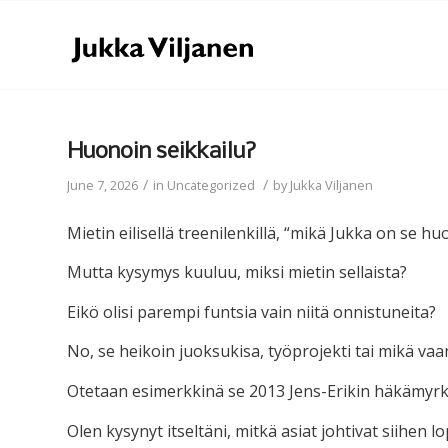
Huonoin seikkailu?
/
/
June 7, 2026
in
Uncategorized
by
Jukka Viljanen
Mietin eilisellä treenilenkillä, “mikä Jukka on se hu
Mutta kysymys kuuluu, miksi mietin sellaista?
Eikö olisi parempi funtsia vain niitä onnistuneita?
No, se heikoin juoksukisa, työprojekti tai mikä va
Otetaan esimerkkinä se 2013 Jens-Erikin häkämyrk
Olen kysynyt itseltäni, mitkä asiat johtivat siihen l