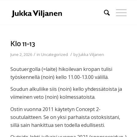
Klo 11-13
/
/
June 2, 2026
in
Uncategorized
by
Jukka Viljanen
Soutuergolla (=laite) hikoilevan kropan tulisi
työskennellä (noin) kello 11.00-13.00 välillä.
Soudun alkuliike siis (noin) kello yhdessätoista ja
viimeinen veto (noin) kolmessatoista.
Ostin vuonna 2011 käytetyn Concept 2-
soutulaitteen. Se on yksi parhaista ostoksistani,
sillä sain hankittua sen todella edullisesti.