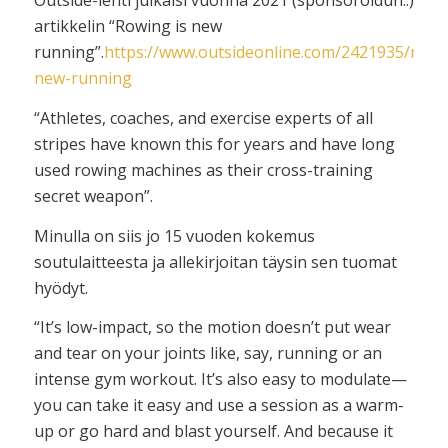
Outside-lehti julkaisi vuonna 2021 (sponsoroidun..)
artikkelin “Rowing is new
running”.
https://www.outsideonline.com/2421935/rowi
new-running
“Athletes, coaches, and exercise experts of all
stripes have known this for years and have long
used rowing machines as their cross-training
secret weapon”.
Minulla on siis jo 15 vuoden kokemus
soutulaitteesta ja allekirjoitan täysin sen tuomat
hyödyt.
“It’s low-impact, so the motion doesn’t put wear
and tear on your joints like, say, running or an
intense gym workout. It’s also easy to modulate—
you can take it easy and use a session as a warm-
up or go hard and blast yourself. And because it