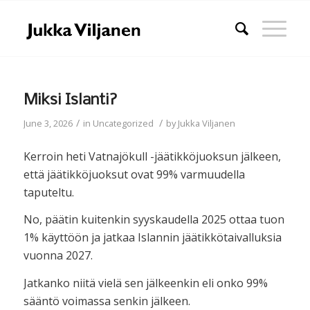
Miksi Islanti?
/
/
June 3, 2026
in
Uncategorized
by
Jukka Viljanen
Kerroin heti Vatnajökull -jäätikköjuoksun jälkeen,
että jäätikköjuoksut ovat 99% varmuudella
taputeltu.
No, päätin kuitenkin syyskaudella 2025 ottaa tuon
1% käyttöön ja jatkaa Islannin jäätikkötaivalluksia
vuonna 2027.
Jatkanko niitä vielä sen jälkeenkin eli onko 99%
sääntö voimassa senkin jälkeen.