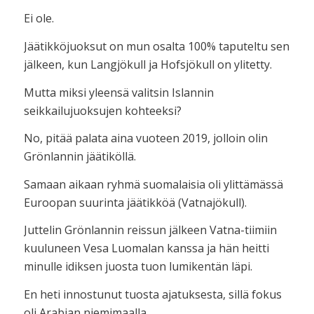
Ei ole.
Jäätikköjuoksut on mun osalta 100% taputeltu sen
jälkeen, kun Langjökull ja Hofsjökull on ylitetty.
Mutta miksi yleensä valitsin Islannin
seikkailujuoksujen kohteeksi?
No, pitää palata aina vuoteen 2019, jolloin olin
Grönlannin jäätiköllä.
Samaan aikaan ryhmä suomalaisia oli ylittämässä
Euroopan suurinta jäätikköä (Vatnajökull).
Juttelin Grönlannin reissun jälkeen Vatna-tiimiin
kuuluneen Vesa Luomalan kanssa ja hän heitti
minulle idiksen juosta tuon lumikentän läpi.
En heti innostunut tuosta ajatuksesta, sillä fokus
oli Arabian niemimaalla.