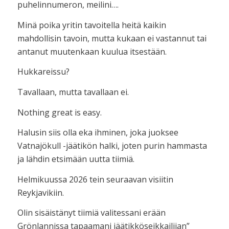
puhelinnumeron, meilini….
Minä poika yritin tavoitella heitä kaikin
mahdollisin tavoin, mutta kukaan ei vastannut tai
antanut muutenkaan kuulua itsestään.
Hukkareissu?
Tavallaan, mutta tavallaan ei.
Nothing great is easy.
Halusin siis olla eka ihminen, joka juoksee
Vatnajökull -jäätikön halki, joten purin hammasta
ja lähdin etsimään uutta tiimiä.
Helmikuussa 2026 tein seuraavan visiitin
Reykjavikiin.
Olin sisäistänyt tiimiä valitessani erään
Grönlannissa tapaamani jäätikköseikkailijan”