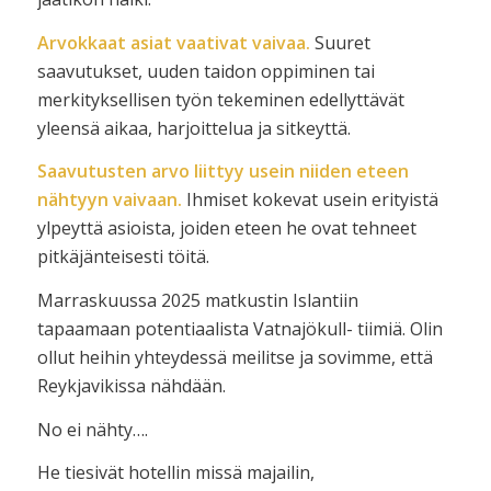
Arvokkaat asiat vaativat vaivaa.
Suuret
saavutukset, uuden taidon oppiminen tai
merkityksellisen työn tekeminen edellyttävät
yleensä aikaa, harjoittelua ja sitkeyttä.
Saavutusten arvo liittyy usein niiden eteen
nähtyyn vaivaan.
Ihmiset kokevat usein erityistä
ylpeyttä asioista, joiden eteen he ovat tehneet
pitkäjänteisesti töitä.
Marraskuussa 2025 matkustin Islantiin
tapaamaan potentiaalista Vatnajökull- tiimiä. Olin
ollut heihin yhteydessä meilitse ja sovimme, että
Reykjavikissa nähdään.
No ei nähty….
He tiesivät hotellin missä majailin,