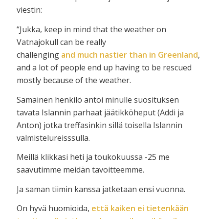
viestin:
“Jukka, keep in mind that the weather on
Vatnajokull can be really
challenging
and much nastier than in Greenland
,
and a lot of people end up having to be rescued
mostly because of the weather.
Samainen henkilö antoi minulle suosituksen
tavata Islannin parhaat jäätikköheput (Addi ja
Anton) jotka treffasinkin sillä toisella Islannin
valmistelureisssulla.
Meillä klikkasi heti ja toukokuussa -25 me
saavutimme meidän tavoitteemme.
Ja saman tiimin kanssa jatketaan ensi vuonna.
On hyvä huomioida,
että kaiken ei tietenkään