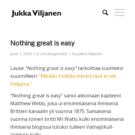
Nothing great is easy
/
/
June 1, 2026
in
Uncategorized
by
Jukka Viljanen
Lause
“Nothing great is easy”
tarkoittaa suomeksi
suunnilleen:
“Mikään todella merkittävä ei ole
helppoa.”
“Nothing great is easy” sanoi aikoinaan kapteeni
Matthew Webb, joka ui ensimmäisenä ihmisenä
Brittien kanaalin yli vuonna 1875. Samaisena
vuonna toinen britti Mr.Watts kulki ensimmäisenä
ihmisenä blogissa tutuksi tulleen Vatnajökull-
jäätikön halki.