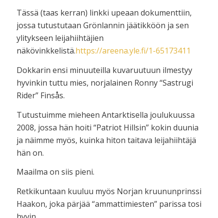
Tässä (taas kerran) linkki upeaan dokumenttiin,
jossa tutustutaan Grönlannin jäätikköön ja sen
ylitykseen leijahiihtäjien
näkövinkkelistä.
https://areena.yle.fi/1-65173411
Dokkarin ensi minuuteilla kuvaruutuun ilmestyy
hyvinkin tuttu mies, norjalainen Ronny “Sastrugi
Rider” Finsås.
Tutustuimme mieheen Antarktisella joulukuussa
2008, jossa hän hoiti “Patriot Hillsin” kokin duunia
ja näimme myös, kuinka hiton taitava leijahiihtäjä
hän on.
Maailma on siis pieni.
Retkikuntaan kuuluu myös Norjan kruununprinssi
Haakon, joka pärjää “ammattimiesten” parissa tosi
hyvin.