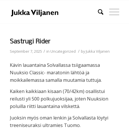
Sastrugi Rider
/
/
September 7, 2025
in
Uncategorized
by
Jukka Viljanen
Kävin lauantaina Solvallassa tsiigaamassa
Nuuksio Classic- maratonin lähtöä ja
moikkailemassa samalla muutamia tuttuja.
Kaiken kaikkiaan kisaan (70/42km) osallistui
reilusti yli 500 polkujuoksijaa, joten Nuuksion
poluilla riitti lauantaina vilskettä.
Juoksin myös oman lenkin ja Solvallasta löytyi
treeniseuraksi ultramies Tuomo.