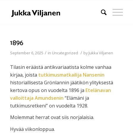
1896
/
/
September 6, 2025
in
Uncategorized
by
Jukka Viljanen
Tilasin eräästä antikvariaatista kolme vanhaa
kirjaa, joista
tutkimusmatkailija Nansenin
historiallisesta Grönlannin jäätikön ylityksestä
kertova opus on vuodelta 1896 ja
Etelänavan
valloittaja Amundsenin
“Elämäni ja
tutkimusretkeni” on vuodelta 1928.
Molemmat herrat ovat siis norjalaisia.
Hyvää viikonloppua.