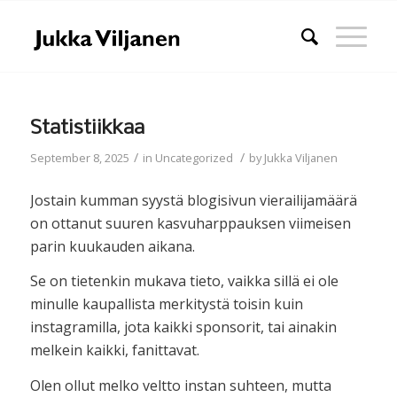
Statistiikkaa
/
/
September 8, 2025
in
Uncategorized
by
Jukka Viljanen
Jostain kumman syystä blogisivun vierailijamäärä
on ottanut suuren kasvuharppauksen viimeisen
parin kuukauden aikana.
Se on tietenkin mukava tieto, vaikka sillä ei ole
minulle kaupallista merkitystä toisin kuin
instagramilla, jota kaikki sponsorit, tai ainakin
melkein kaikki, fanittavat.
Olen ollut melko veltto instan suhteen, mutta