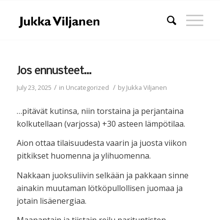
Jos ennusteet…
/
/
July 23, 2025
in
Uncategorized
by
Jukka Viljanen
…pitävät kutinsa, niin torstaina ja perjantaina
kolkutellaan (varjossa) +30 asteen lämpötilaa.
Aion ottaa tilaisuudesta vaarin ja juosta viikon
pitkikset huomenna ja ylihuomenna.
Nakkaan juoksuliivin selkään ja pakkaan sinne
ainakin muutaman lötköpullollisen juomaa ja
jotain lisäenergiaa.