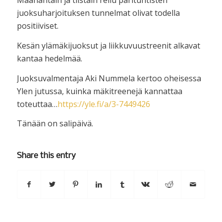
Maanantain ja tiistain reilu parituntisten
juoksuharjoituksen tunnelmat olivat todella
positiiviset.
Kesän ylämäkijuoksut ja liikkuvuustreenit alkavat
kantaa hedelmää.
Juoksuvalmentaja Aki Nummela kertoo oheisessa
Ylen jutussa, kuinka mäkitreenejä kannattaa
toteuttaa…
https://yle.fi/a/3-7449426
Tänään on salipäivä.
Share this entry