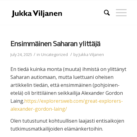
Ensimmäinen Saharan ylittäjä
/
/
July 24, 2025
in
Uncategorized
by
Jukka Viljanen
En tiedä kuinka monta (muuta) ihmistä on ylittänyt
Saharan autiomaan, mutta luettuani oheisen
artikkelin tiedän, että ensimmäinen (pohjoinen-
etelä) oli brittiläinen seikkailija Alexander Gordon
Laing.
https://explorersweb.com/great-explorers-
alexander-gordon-laing/
Olen tutustunut kohtuullisen laajasti entisaikojen
tutkimusmatkailijoiden elämänkertoihin.