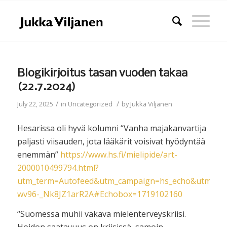
Blogikirjoitus tasan vuoden takaa
(22.7.2024)
/
/
July 22, 2025
in
Uncategorized
by
Jukka Viljanen
Hesarissa oli hyvä kolumni “Vanha majakan­vartija
paljasti viisauden, jota lääkärit voisivat hyödyntää
enemmän”
https://www.hs.fi/mielipide/art-
2000010499794.html?
utm_term=Autofeed&utm_campaign=hs_echo&utm_me
wv96-_Nk8JZ1arR2A#Echobox=1719102160
“Suomessa muhii vakava mielenterveyskriisi.