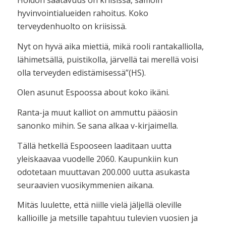
Hoidon saatavuus on kriisissä, samoin
hyvinvointialueiden rahoitus. Koko
terveydenhuolto on kriisissä.
Nyt on hyvä aika miettiä, mikä rooli rantakalliolla,
lähimetsällä, puistikolla, järvellä tai merellä voisi
olla terveyden edistämisessä”(HS).
Olen asunut Espoossa about koko ikäni.
Ranta-ja muut kalliot on ammuttu pääosin
sanonko mihin. Se sana alkaa v-kirjaimella.
Tällä hetkellä Espooseen laaditaan uutta
yleiskaavaa vuodelle 2060. Kaupunkiin kun
odotetaan muuttavan 200.000 uutta asukasta
seuraavien vuosikymmenien aikana.
Mitäs luulette, että niille vielä jäljellä oleville
kallioille ja metsille tapahtuu tulevien vuosien ja