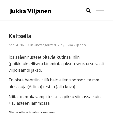
Kaltsella
/
/
April 4, 2025
in
Uncategorized
by
Jukka Viljanen
Jos sääennusteet pitävät kutinsa, niin
(poikkeuksellisen) lämmintä jaksoa seuraa selvästi
vilpoisampi jakso.
En pistä hanttiin, sillä hain eilen sponsorilta mm.
alusasuja (Aclima) testiin (alla kuva)
Niitä on mukavampi testailla pikku viimassa kuin
+15 asteen lämmössä.