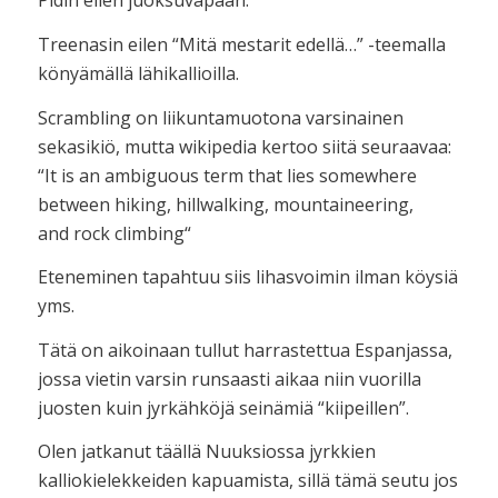
Pidin eilen juoksuvapaan.
Treenasin eilen “Mitä mestarit edellä…” -teemalla
könyämällä lähikallioilla.
Scrambling on liikuntamuotona varsinainen
sekasikiö, mutta wikipedia kertoo siitä seuraavaa:
“It is an ambiguous term that lies somewhere
between hiking, hillwalking, mountaineering,
and rock climbing“
Eteneminen tapahtuu siis lihasvoimin ilman köysiä
yms.
Tätä on aikoinaan tullut harrastettua Espanjassa,
jossa vietin varsin runsaasti aikaa niin vuorilla
juosten kuin jyrkähköjä seinämiä “kiipeillen”.
Olen jatkanut täällä Nuuksiossa jyrkkien
kalliokielekkeiden kapuamista, sillä tämä seutu jos