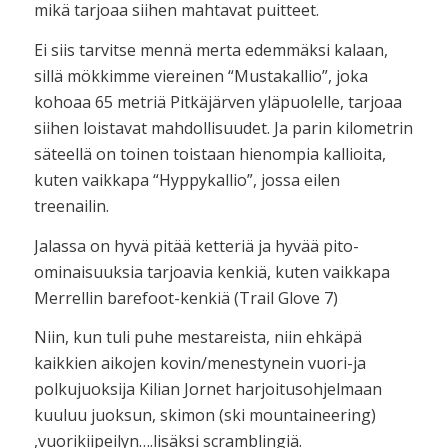
mikä tarjoaa siihen mahtavat puitteet.
Ei siis tarvitse mennä merta edemmäksi kalaan,
sillä mökkimme viereinen “Mustakallio”, joka
kohoaa 65 metriä Pitkäjärven yläpuolelle, tarjoaa
siihen loistavat mahdollisuudet. Ja parin kilometrin
säteellä on toinen toistaan hienompia kallioita,
kuten vaikkapa “Hyppykallio”, jossa eilen
treenailin.
Jalassa on hyvä pitää ketteriä ja hyvää pito-
ominaisuuksia tarjoavia kenkiä, kuten vaikkapa
Merrellin barefoot-kenkiä (Trail Glove 7)
Niin, kun tuli puhe mestareista, niin ehkäpä
kaikkien aikojen kovin/menestynein vuori-ja
polkujuoksija Kilian Jornet harjoitusohjelmaan
kuuluu juoksun, skimon (ski mountaineering)
,vuorikiipeilyn….lisäksi scramblingiä.