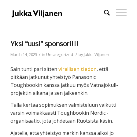
Yksi “uusi” sponsori!!!
/
/
March 14, 2025
in
Uncategorized
by
Jukka Viljanen
Sain tunti pari sitten
virallisen tiedon
, että
pitkään jatkunut yhteistyö Panasonic
Toughbookin kanssa jatkuu myös Vatnajökull-
projektin aikana ja sen jälkeenkin.
Tällä kertaa sopimuksen valmisteluun vaikutti
varsin voimakkaasti Toughbookin Nordic -
organisaatio, jota johdetaan Ruotsista käsin.
Ajatella, että yhteistyö merkin kanssa alkoi jo