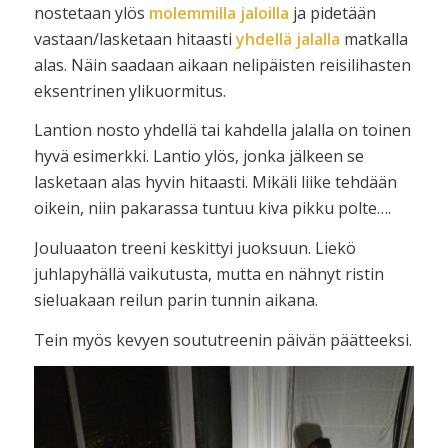
nostetaan ylös
molemmilla jaloilla
ja pidetään
vastaan/lasketaan hitaasti
yhdellä jalalla
matkalla
alas. Näin saadaan aikaan nelipäisten reisilihasten
eksentrinen ylikuormitus.
Lantion nosto yhdellä tai kahdella jalalla on toinen
hyvä esimerkki. Lantio ylös, jonka jälkeen se
lasketaan alas hyvin hitaasti. Mikäli liike tehdään
oikein, niin pakarassa tuntuu kiva pikku polte….
Jouluaaton treeni keskittyi juoksuun. Liekö
juhlapyhällä vaikutusta, mutta en nähnyt ristin
sieluakaan reilun parin tunnin aikana.
Tein myös kevyen soututreenin päivän päätteeksi.