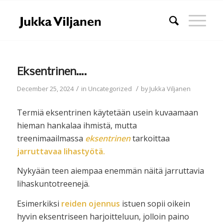
Eksentrinen….
/
/
December 25, 2024
in
Uncategorized
by
Jukka Viljanen
Termiä eksentrinen käytetään usein kuvaamaan
hieman hankalaa ihmistä, mutta
treenimaailmassa
eksentrinen
tarkoittaa
jarruttavaa lihastyötä.
Nykyään teen aiempaa enemmän näitä jarruttavia
lihaskuntotreenejä.
Esimerkiksi
reiden ojennus
istuen sopii oikein
hyvin eksentriseen harjoitteluun, jolloin paino