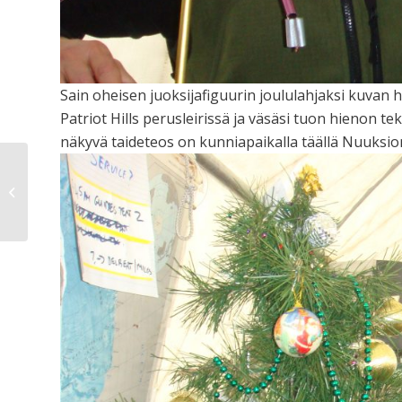
Sain oheisen juoksijafiguurin joululahjaksi kuvan
Patriot Hills perusleirissä ja väsäsi tuon hienon t
näkyvä taideteos on kunniapaikalla täällä Nuuksion
Kaikki likoon