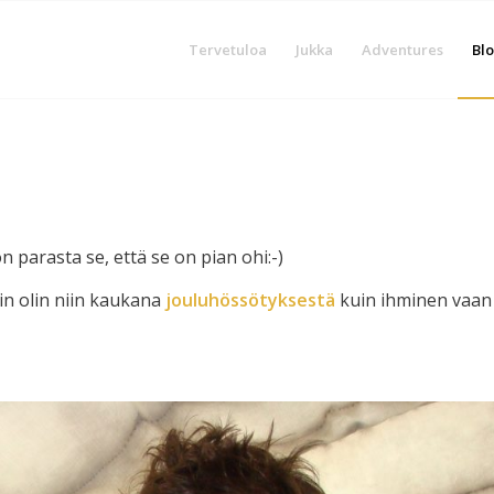
Tervetuloa
Jukka
Adventures
Blo
n parasta se, että se on pian ohi:-)
in olin niin kaukana
jouluhössötyksestä
kuin ihminen vaan