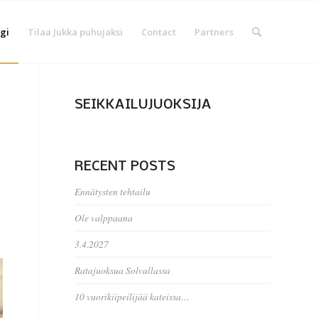
gi
Tilaa Jukka puhujaksi
Contact
Partners
SEIKKAILUJUOKSIJA
RECENT POSTS
Ennätysten tehtailu
Ole valppaana
3.4.2027
Ratajuoksua Solvallassa
10 vuorikiipeilijää kateissa…