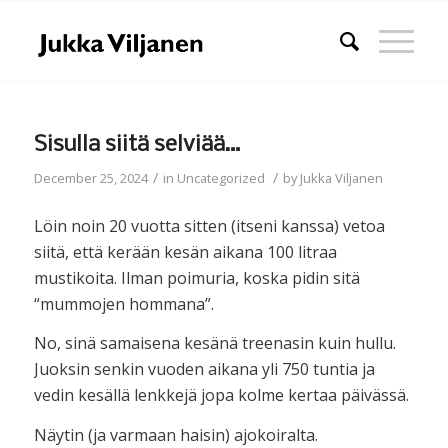
Sisulla siitä selviää…
/
/
December 25, 2024
in
Uncategorized
by
Jukka Viljanen
Löin noin 20 vuotta sitten (itseni kanssa) vetoa
siitä, että kerään kesän aikana 100 litraa
mustikoita. Ilman poimuria, koska pidin sitä
“mummojen hommana”.
No, sinä samaisena kesänä treenasin kuin hullu.
Juoksin senkin vuoden aikana yli 750 tuntia ja
vedin kesällä lenkkejä jopa kolme kertaa päivässä.
Näytin (ja varmaan haisin) ajokoiralta.