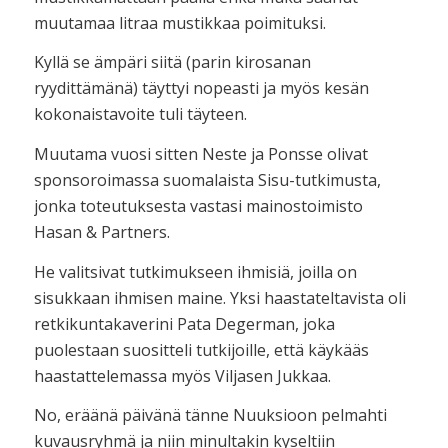
muutamaa litraa mustikkaa poimituksi.
Kyllä se ämpäri siitä (parin kirosanan
ryydittämänä) täyttyi nopeasti ja myös kesän
kokonaistavoite tuli täyteen.
Muutama vuosi sitten Neste ja Ponsse olivat
sponsoroimassa suomalaista Sisu-tutkimusta,
jonka toteutuksesta vastasi mainostoimisto
Hasan & Partners.
He valitsivat tutkimukseen ihmisiä, joilla on
sisukkaan ihmisen maine. Yksi haastateltavista oli
retkikuntakaverini Pata Degerman, joka
puolestaan suositteli tutkijoille, että käykääs
haastattelemassa myös Viljasen Jukkaa.
No, eräänä päivänä tänne Nuuksioon pelmahti
kuvausryhmä ja niin minultakin kyseltiin