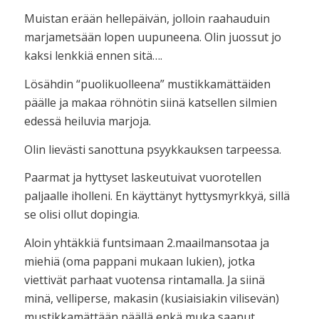
Muistan erään hellepäivän, jolloin raahauduin
marjametsään lopen uupuneena. Olin juossut jo
kaksi lenkkiä ennen sitä….
Lösähdin “puolikuolleena” mustikkamättäiden
päälle ja makaa röhnötin siinä katsellen silmien
edessä heiluvia marjoja.
Olin lievästi sanottuna psyykkauksen tarpeessa.
Paarmat ja hyttyset laskeutuivat vuorotellen
paljaalle iholleni. En käyttänyt hyttysmyrkkyä, sillä
se olisi ollut dopingia.
Aloin yhtäkkiä funtsimaan 2.maailmansotaa ja
miehiä (oma pappani mukaan lukien), jotka
viettivät parhaat vuotensa rintamalla. Ja siinä
minä, velliperse, makasin (kusiaisiakin vilisevän)
mustikkamättään päällä enkä muka saanut