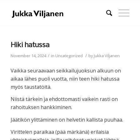
Hiki hatussa
/
/
November 14, 2024
in
Uncategorized
by
Jukka Viljanen
Vaikka seuraavaan seikkailujuoksun alkuun on
aikaa lähes puoli vuotta, niin teen hiki hatussa
myös taustatöitä.
Niistä tärkein ja ehdottomasti vaikein rasti on
rahoituksen hankkiminen.
Jäätikön ylittäminen on helvetin kallista puuhaa.
Virittelen paraikaa (pää märkänä) erilaisia