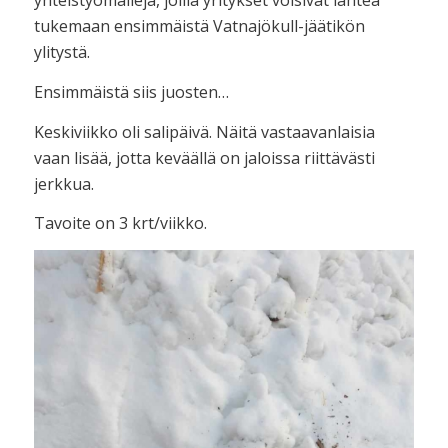
yhteistyömalleja, joilla yritykset voisivat lähteä
tukemaan ensimmäistä Vatnajökull-jäätikön
ylitystä.
Ensimmäistä siis juosten…
Keskiviikko oli salipäivä. Näitä vastaavanlaisia
vaan lisää, jotta keväällä on jaloissa riittävästi
jerkkua.
Tavoite on 3 krt/viikko.