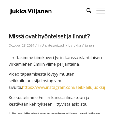
Missä ovat hyönteiset ja linnut?
/
/
October 28, 2024
in
Uncategorized
by
Jukka Viljanen
Treffasimme tiimikaveri Jyrin kanssa islantilaisen
virkamiehen Emilin viime perjantaina.
Video tapaamisesta löytyy muuten
seikkailujuoksija Instagram-
sivulta.
https://www.instagram.com/seikkailujuoksija/
Keskustelimme Emilin kanssa ilmastoon ja
kestävään kehitykseen liittyvistä asioista.