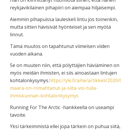
Hän on kiinnittänyt huomiota siihen, että hänen
reykjavikilainen pihapiiri on aiempaa hiljaisempi.
Aiemmin pihapuissa lauleskeli lintu jos toinenkin,
mutta sitten hävisivät hyönteiset ja sen myötä
linnut.
Tämä muutos on tapahtunut viimeisen viiden
vuoden aikana.
Se on muuten niin, että pölyttäjien häviäminen on
myös meidän ihmisten, ei siis ainoastaan lintujen
kohtalonkysymys.
https://yle.fi/aihe/artikkeli/2020/04/0
maara-on-romahtanut-ja-siita-voi-tulla-
ihmiskunnan-kohtalonkysymys
Running For The Arctic -hankkeella on useampi
tavoite.
Yksi tärkeimmistä ellei jopa tärkein on puhua siitä,