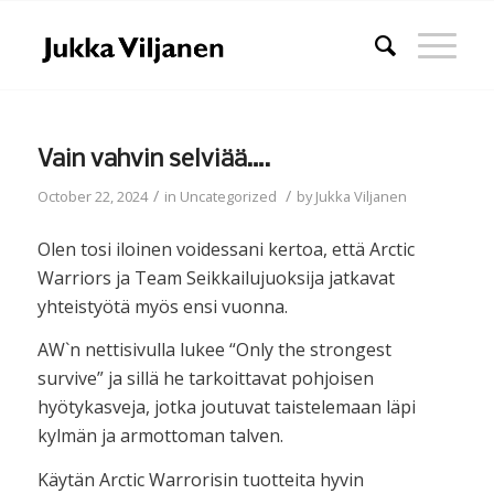
Vain vahvin selviää….
/
/
October 22, 2024
in
Uncategorized
by
Jukka Viljanen
Olen tosi iloinen voidessani kertoa, että Arctic
Warriors ja Team Seikkailujuoksija jatkavat
yhteistyötä myös ensi vuonna.
AW`n nettisivulla lukee “Only the strongest
survive” ja sillä he tarkoittavat pohjoisen
hyötykasveja, jotka joutuvat taistelemaan läpi
kylmän ja armottoman talven.
Käytän Arctic Warrorisin tuotteita hyvin