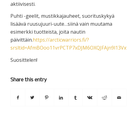
aktiivisesti.
Puhti -geelit, mustikkajauheet, suorituskykyä
lisäävä ruusujuuri-uute…siinä vain muutama
esimerkki tuotteista, joita nautin
päivittäin.
https://arcticwarriors.fi/?
srsltid=AfmBOoo11vrPCTP7xDJM6OXQJFAjn9l13Vxwh
Suosittelen!
Share this entry