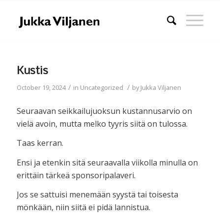
Kustis
/
/
October 19, 2024
in
Uncategorized
by
Jukka Viljanen
Seuraavan seikkailujuoksun kustannusarvio on
vielä avoin, mutta melko tyyris siitä on tulossa.
Taas kerran.
Ensi ja etenkin sitä seuraavalla viikolla minulla on
erittäin tärkeä sponsoripalaveri.
Jos se sattuisi menemään syystä tai toisesta
mönkään, niin siitä ei pidä lannistua.