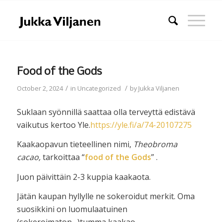
Food of the Gods
/
/
October 2, 2024
in
Uncategorized
by
Jukka Viljanen
Suklaan syönnillä saattaa olla terveyttä edistävä
vaikutus kertoo Yle.
https://yle.fi/a/74-20107275
Kaakaopavun tieteellinen nimi,
Theobroma
cacao,
tarkoittaa “
food of the Gods
” .
Juon päivittäin 2-3 kuppia kaakaota.
Jätän kaupan hyllylle ne sokeroidut merkit. Oma
suosikkini on luomulaatuinen