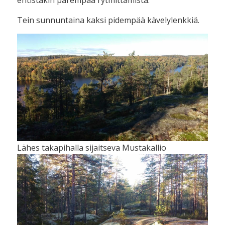
entistäkin parempaa rytmittämistä.
Tein sunnuntaina kaksi pidempää kävelylenkkiä.
Lähes takapihalla sijaitseva Mustakallio