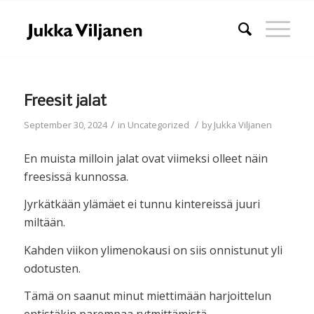
Freesit jalat
/
/
September 30, 2024
in
Uncategorized
by
Jukka Viljanen
En muista milloin jalat ovat viimeksi olleet näin
freesissä kunnossa.
Jyrkätkään ylämäet ei tunnu kintereissä juuri
miltään.
Kahden viikon ylimenokausi on siis onnistunut yli
odotusten.
Tämä on saanut minut miettimään harjoittelun