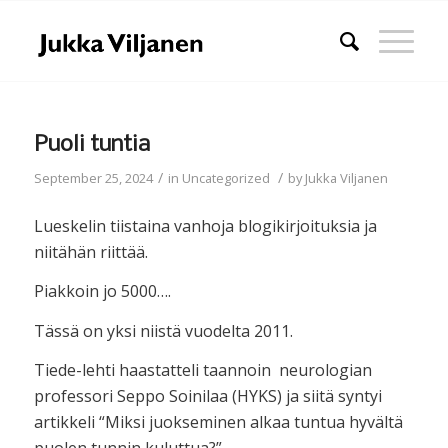
Puoli tuntia
/
/
September 25, 2024
in
Uncategorized
by
Jukka Viljanen
Lueskelin tiistaina vanhoja blogikirjoituksia ja
niitähän riittää.
Piakkoin jo 5000….
Tässä on yksi niistä vuodelta 2011.
Tiede-lehti haastatteli taannoin neurologian
professori Seppo Soinilaa (HYKS) ja siitä syntyi
artikkeli “Miksi juokseminen alkaa tuntua hyvältä