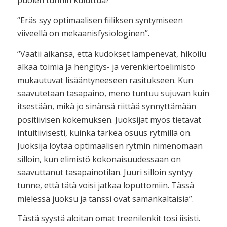
puolen tunnin kuluttua?”
“Eräs syy optimaalisen fiiliksen syntymiseen
viiveellä on mekaanisfysiologinen”.
“Vaatii aikansa, että kudokset lämpenevät, hikoilu
alkaa toimia ja hengitys- ja verenkiertoelimistö
mukautuvat lisääntyneeseen rasitukseen. Kun
saavutetaan tasapaino, meno tuntuu sujuvan kuin
itsestään, mikä jo sinänsä riittää synnyttämään
positiivisen kokemuksen. Juoksijat myös tietävät
intuitiivisesti, kuinka tärkeä osuus rytmillä on.
Juoksija löytää optimaalisen rytmin nimenomaan
silloin, kun elimistö kokonaisuudessaan on
saavuttanut tasapainotilan. Juuri silloin syntyy
tunne, että tätä voisi jatkaa loputtomiin. Tässä
mielessä juoksu ja tanssi ovat samankaltaisia”.
Tästä syystä aloitan omat treenilenkit tosi iisisti.