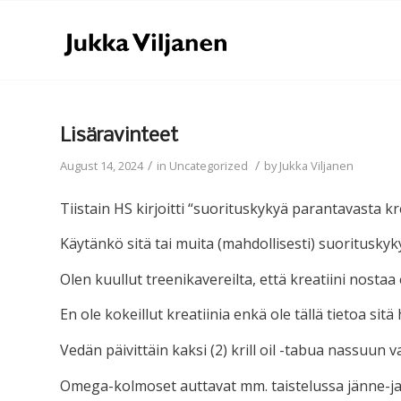
Lisäravinteet
/
/
August 14, 2024
in
Uncategorized
by
Jukka Viljanen
Tiistain HS kirjoitti “suorituskykyä parantavasta kre
Käytänkö sitä tai muita (mahdollisesti) suorituskyk
Olen kuullut treenikavereilta, että kreatiini nosta
En ole kokeillut kreatiinia enkä ole tällä tietoa si
Vedän päivittäin kaksi (2) krill oil -tabua nassuu
Omega-kolmoset auttavat mm. taistelussa jänne-ja 