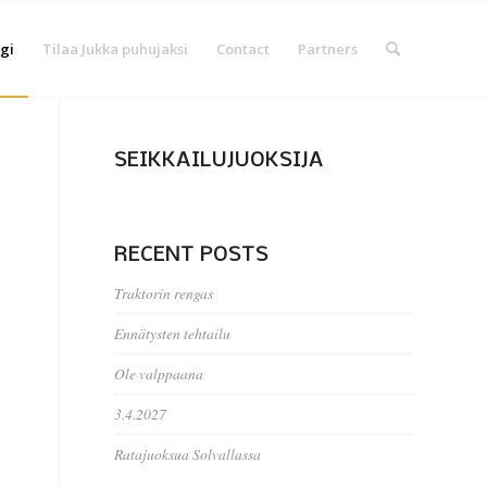
gi
Tilaa Jukka puhujaksi
Contact
Partners
SEIKKAILUJUOKSIJA
RECENT POSTS
Traktorin rengas
Ennätysten tehtailu
Ole valppaana
3.4.2027
Ratajuoksua Solvallassa