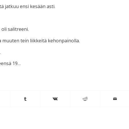
ätä jatkuu ensi kesään asti.
oli salitreeni.
a muuten tein liikkeitä kehonpainolla.
.
teensä 19…