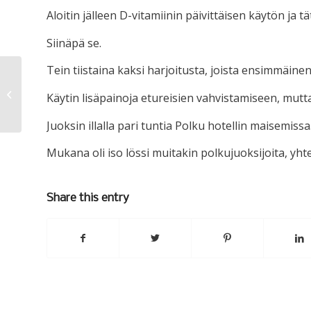
Aloitin jälleen D-vitamiinin päivittäisen käytön ja t
Siinäpä se.
Tein tiistaina kaksi harjoitusta, joista ensimmäinen 
Tervetuloa yhteislenkille.
Käytin lisäpainoja etureisien vahvistamiseen, mutt
Juoksin illalla pari tuntia Polku hotellin maisemissa
Mukana oli iso lössi muitakin polkujuoksijoita, yh
Share this entry