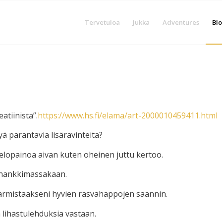
Tervetuloa
Jukka
Adventures
Blo
atiinista”.
https://www.hs.fi/elama/art-2000010459411.html
yä parantavia lisäravinteita?
a elopainoa aivan kuten oheinen juttu kertoo.
tä hankkimassakaan.
n varmistaakseni hyvien rasvahappojen saannin.
lihastulehduksia vastaan.