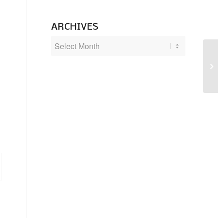
ARCHIVES
Si